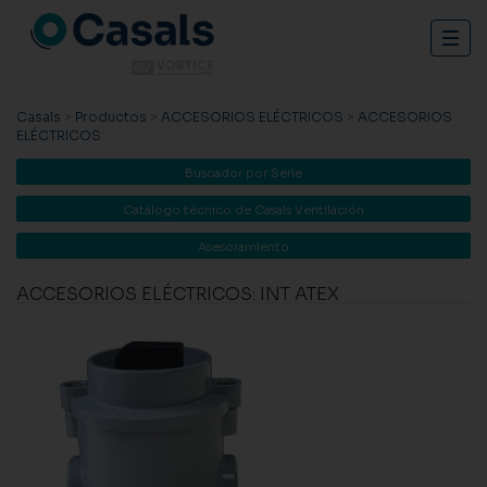
Togg
navig
Casals
>
Productos
>
ACCESORIOS ELÉCTRICOS
>
ACCESORIOS
ELÉCTRICOS
Buscador por Serie
Catálogo técnico de Casals Ventilación
Asesoramiento
ACCESORIOS ELÉCTRICOS: INT ATEX