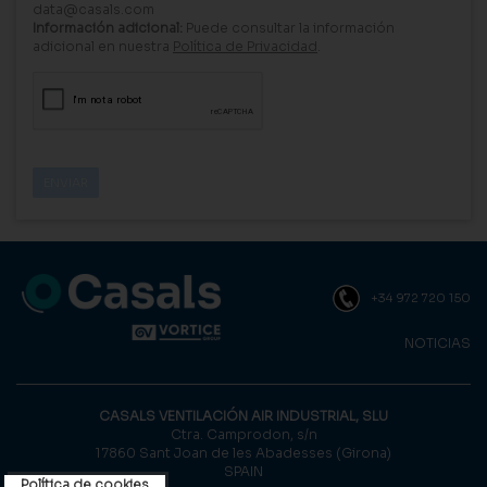
data@casals.com
Información adicional:
Puede consultar la información
adicional en nuestra
Política de Privacidad
.
+34 972 720 150
NOTICIAS
CASALS VENTILACIÓN AIR INDUSTRIAL, SLU
Ctra. Camprodon, s/n
17860 Sant Joan de les Abadesses (Girona)
SPAIN
Política de cookies