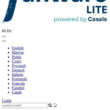
60 Hz
English
Magyar
Polski
Česky
Pусский
Deutsch
Italiano
Português
Français
Español
Català
Login