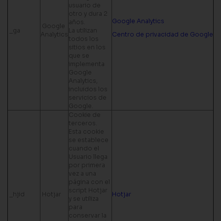
usuario de
otro y dura 2
Google Analytics
años.
Google
_ga
La utilizan
Analytics
Centro de privacidad de Google
todos los
sitios en los
que se
implementa
Google
Analytics,
incluidos los
servicios de
Google.
Cookie de
terceros.
Esta cookie
se establece
cuando el
Usuario llega
por primera
vez a una
página con el
script Hotjar
_hjid
Hotjar
Hotjar
y se utiliza
para
conservar la