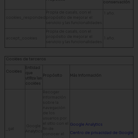
conservación
Propia de casals, con el
1 año.
cookies_responded
propósito de mejorar el
servicio y las funcionalidades.
Propia de casals, con el
propósito de mejorar el
accept_cookies
1 año.
servicio y las funcionalidades.
Cookies de terceros
Entidad
Cookies
que
Propósito
Más información
utiliza las
cookies
Recoger
información
sobre la
navegación
de los
usuarios por
el sitio con el
Google Analytics
Google
_gat
fin de
Analytics
Centro de privacidad de Google
conocer el