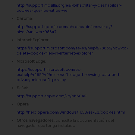
http://support.mozilla.org/es/kb/habilitar-y-deshabilitar-
cookies-que-los-sitios-we
Chrome
:
http://support.google.com/chrome/bin/answer.py?
hl=es&answer=95647
Internet Explorer
:
https://support.microsoft.com/es-es/help/278835/how-to-
delete-cookie-files-in-internet-explorer
Microsoft Edge:
https://support.microsoft.com/es-
es/help/4468242/microsoft-edge-browsing-data-and-
privacy-microsoft-privacy
Safari
:
http://support.apple.com/kb/ph5042
Opera
:
http://help.opera.com/Windows/11.50/es-ES/cookies.html
Otros navegadores:
consulte la documentación del
navegador que tenga instalado.