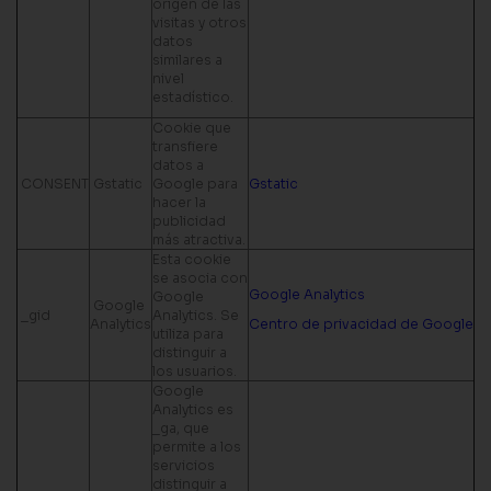
origen de las
visitas y otros
datos
similares a
nivel
estadístico.
Cookie que
transfiere
datos a
CONSENT
Gstatic
Google para
Gstatic
hacer la
publicidad
más atractiva.
Esta cookie
se asocia con
Google Analytics
Google
Google
_gid
Analytics. Se
Analytics
Centro de privacidad de Google
utiliza para
distinguir a
los usuarios.
Google
Analytics es
_ga, que
permite a los
servicios
distinguir a