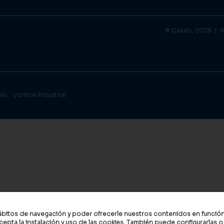
© Casals, 2026 |
A
als
Vortice Industrial
s hábitos de navegación y poder ofrecerle nuestros contenidos en funció
cepta la instalación y uso de las cookies. También puede configurarlas 