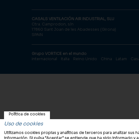
CASALS VENTILACIÓN AIR INDUSTRIAL, SLU
Ctra. Camprodon, s/n
17860 Sant Joan de les Abadesses (Girona)
SPAIN
Grupo VORTICE en el mundo
Internacional
Italia
Reino Unido
China
Latam
Cas
Política de cookies
Uso de cookies
Utilizamos cookies propias y analíticas de terceros para analizar su
información. Si pulsa “Aceptar” se entiende que ha sido informado y a