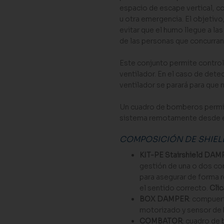
espacio de escape vertical, c
u otra emergencia. El objetiv
evitar que el humo llegue a la
de las personas que concurran a
Este conjunto permite control
ventilador. En el caso de dete
ventilador se parará para que 
Un cuadro de bomberos permit
sistema remotamente desde el
COMPOSICIÓN DE SHIELD
KIT-PE Stairshield DA
gestión de una o dos com
para asegurar de forma re
el sentido correcto.
Clic
BOX DAMPER
: compuer
motorizado y sensor de
COMBATOR
: cuadro de