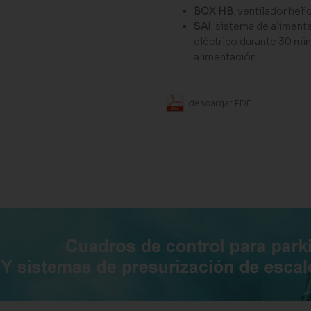
BOX HB
: ventilador heli
SAI
: sistema de aliment
eléctrico durante 30 mi
alimentación.
descargar PDF