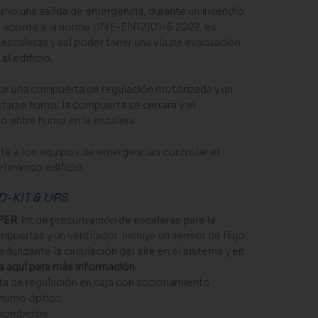
omo una salida de emergencia, durante un incendio
o, acorde a la norma UNE-EN12101-6:2022, es
s escaleras y así poder tener una vía de evacuación
l edificio.
ar una compuerta de regulación motorizada y un
ctarse humo, la compuerta se cerrará y el
no entre humo en la escalera.
e a los equipos de emergencias controlar el
 mimso edificio.
-KIT & UPS
MPER
: kit de presurización de escaleras para la
puertas y un ventilador. Incluye un sensor de flujo
dundante la circulación del aire en el sistema y en
a aquí para más información
.
ta de regulación en caja con accionamiento
 humo óptico.
 bomberos.