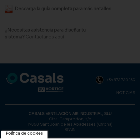
Descarga la guía completa para más detalles
¿Necesitas asistencia para diseñar tu
sistema?
Contáctanos aquí
+34 972 720 150
NOTICIAS
CASALS VENTILACIÓN AIR INDUSTRIAL, SLU
Ctra. Camprodon, s/n
17860 Sant Joan de les Abadesses (Girona)
SPAIN
Política de cookies