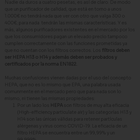
Nadie da duros a cuatro pesetas, es así de claro. De modo
que un purificador de calidad, que está en torno a unos
1.000€ no tendrá nada que ver con otro que valga 300 o
400€; para nada tendrán las mismas características. Y es
más, algunos purificadores existentes en el mercado por los
que los consumidores pagan un elevado precio tampoco
cumplen correctamente con las funciones prometidas ya
que no cuentan con los filtros correctos. Los
filtros deben
ser HEPA H13 o H14 y además deben ser probados y
certificados por la norma EN1822.
Muchas confusiones vienen dadas por el uso del concepto
HEPA, que no es lo mismo que EPA, una palabra usada
comunmente en el mercado pero que para nada son lo
mismo, ni tienen las mismas propiedades:
Por un lado los
HEPA
son filtros de muy alta eficacia
(High-efficiency particulate air) y las categorías H13 y
H14 son las únicas válidas para retener partículas
alérgenas y virus como COVID-19. La eficacia de un
filtro HEPA se encuentra entre un 99,99% y un
99,999%.