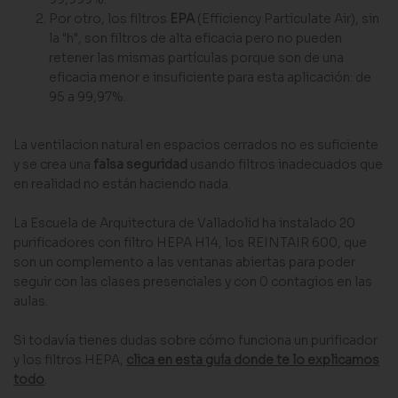
Por otro, los filtros
EPA
(Efficiency Particulate Air), sin
la "h", son filtros de alta eficacia pero no pueden
retener las mismas partículas porque son de una
eficacia menor e insuficiente para esta aplicación: de
95 a 99,97%.
La ventilacion natural en espacios cerrados no es suficiente
y se crea una
falsa seguridad
usando filtros inadecuados que
en realidad no están haciendo nada.
La Escuela de Arquitectura de Valladolid ha instalado 20
purificadores con filtro HEPA H14, los REINTAIR 600, que
son un complemento a las ventanas abiertas para poder
seguir con las clases presenciales y con 0 contagios en las
aulas.
Si todavía tienes dudas sobre cómo funciona un purificador
y los filtros HEPA,
clica en esta guía donde te lo explicamos
todo
.