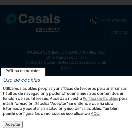
+34 972 720 150
NOTICIAS
CASALS VENTILACIÓN AIR INDUSTRIAL, SLU
Ctra. Camprodon, s/n
17860 Sant Joan de les Abadesses (Girona)
SPAIN
Política de cookies
© Casals, 2026 |
Aviso legal
|
Política de privacidad
|
Política de
Uso de cookies
cookies
Utilizamos cookies propias y analíticas de terceros para analizar sus
hábitos de navegación y poder ofrecerle nuestros contenidos en
función de sus intereses. Acceda a nuestra
Política de Cookies
para
más información. Si pulsa “Aceptar” se entiende que ha sido
informado y acepta la instalación y uso de las cookies. También
puede configurarlas o rechazar su uso clicando
AQUÍ
Grupo VORTICE en el mundo
Internacional
Italia
Reino Unido
China
Latam
Casals
Vortice
Aceptar
Industrial