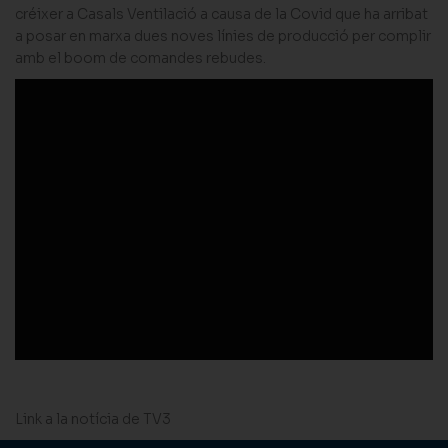
créixer a Casals Ventilació a causa de la Covid que ha arribat
a posar en marxa dues noves línies de producció per complir
amb el boom de comandes rebudes.
Link a la notícia de TV3