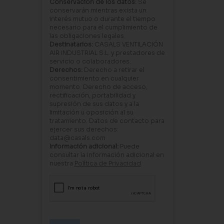
Conservación de los datos:
Se
conservarán mientras exista un
interés mutuo o durante el tiempo
necesario para el cumplimiento de
las obligaciones legales.
Destinatarios:
CASALS VENTILACIÓN
AIR INDUSTRIAL S.L. y prestadores de
servicio o colaboradores.
Derechos:
Derecho a retirar el
consentimiento en cualquier
momento. Derecho de acceso,
rectificación, portabilidad y
supresión de sus datos y a la
limitación u oposición al su
tratamiento. Datos de contacto para
ejercer sus derechos:
data@casals.com
Información adicional:
Puede
consultar la información adicional en
nuestra
Política de Privacidad
.