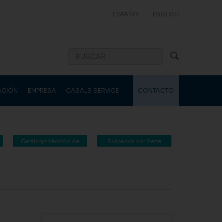
ESPAÑOL
|
ENGLISH
ACIÓN
EMPRESA
CASALS SERVICE
CONTACTO
Catálogo técnico de
Buscador por Serie
Casals Ventilación