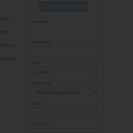
CONTACTAR AHORA
as de
NOMBRE
inio
COMPANÍA
érmicos
descarga
PAÍS
PROVINCIA
E-MAIL
TELÉFONO