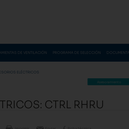
AMIENTAS DE VENTILACIÓN
PROGRAMA DE SELECCIÓN
DOCUMENT
SORIOS ELÉCTRICOS
Asesoramiento
TRICOS: CTRL RHRU
Imprimir
Enviar
Ficha técnica