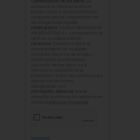
Conservación de los datos:
Se
conservarán mientras exista un
interés mutuo o durante el tiempo
necesario para el cumplimiento de
las obligaciones legales.
Destinatarios:
CASALS VENTILACIÓN
AIR INDUSTRIAL S.L. y prestadores de
servicio o colaboradores.
Derechos:
Derecho a retirar el
consentimiento en cualquier
momento. Derecho de acceso,
rectificación, portabilidad y
supresión de sus datos y a la
limitación u oposición al su
tratamiento. Datos de contacto para
ejercer sus derechos:
data@casals.com
Información adicional:
Puede
consultar la información adicional en
nuestra
Política de Privacidad
.