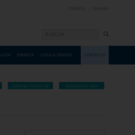
ESPAÑOL
|
ENGLISH
ACIÓN
EMPRESA
CASALS SERVICE
CONTACTO
Catálogo técnico de
Buscador por Serie
Casals Ventilación