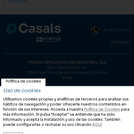
+34 972 720 150
NOTICIAS
CASALS VENTILACIÓN AIR INDUSTRIAL, SLU
Ctra. Camprodon, s/n
17860 Sant Joan de les Abadesses (Girona)
SPAIN
Política de cookies
© Casals, 2026 |
Aviso legal
|
Política de privacidad
|
Política de
Uso de cookies
cookies
Utilizamos cookies propias y analíticas de terceros para analizar sus
hábitos de navegación y poder ofrecerle nuestros contenidos en
función de sus intereses. Acceda a nuestra
Política de Cookies
para
más información. Si pulsa “Aceptar” se entiende que ha sido
informado y acepta la instalación y uso de las cookies. También
puede configurarlas o rechazar su uso clicando
AQUÍ
Grupo VORTICE en el mundo
Internacional
Italia
Reino Unido
China
Latam
Casals
Vortice