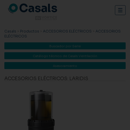
Togg
navig
Casals
>
Productos
>
ACCESORIOS ELÉCTRICOS
>
ACCESORIOS
ELÉCTRICOS
Buscador por Serie
Catálogo técnico de Casals Ventilación
Asesoramiento
ACCESORIOS ELÉCTRICOS: LARIDIS