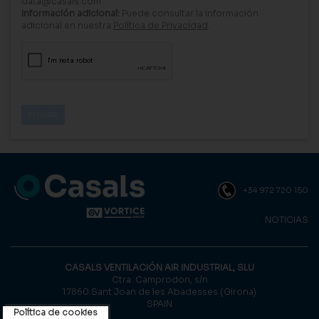
data@casals.com
Información adicional:
Puede consultar la información
adicional en nuestra
Política de Privacidad
.
+34 972 720 150
NOTICIAS
CASALS VENTILACIÓN AIR INDUSTRIAL, SLU
Ctra. Camprodon, s/n
17860 Sant Joan de les Abadesses (Girona)
SPAIN
Política de cookies