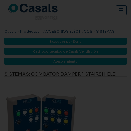
Togg
navig
Casals
>
Productos
>
ACCESORIOS ELÉCTRICOS
>
SISTEMAS
Buscador por Serie
Catálogo técnico de Casals Ventilación
Asesoramiento
SISTEMAS: COMBATOR DAMPER 1 STAIRSHIELD