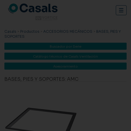
Togg
navig
Casals
>
Productos
>
ACCESORIOS MECÁNICOS
>
BASES, PIES Y
SOPORTES
Buscador por Serie
Catálogo técnico de Casals Ventilación
Asesoramiento
BASES, PIES Y SOPORTES: AMC