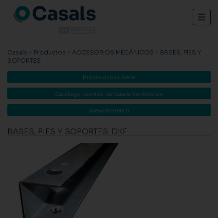
Togg
navig
Casals
>
Productos
>
ACCESORIOS MECÁNICOS
>
BASES, PIES Y
SOPORTES
Buscador por Serie
Catálogo técnico de Casals Ventilación
Asesoramiento
BASES, PIES Y SOPORTES: DKF