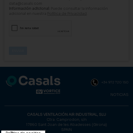
data@casals.com
Información adicional:
Puede consultar la información
adicional en nuestra
Política de Privacidad
.
+34 972 720 150
NOTICIAS
CASALS VENTILACIÓN AIR INDUSTRIAL, SLU
Ctra. Camprodon, s/n
17860 Sant Joan de les Abadesses (Girona)
SPAIN