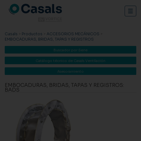
Togg
navig
Casals
>
Productos
>
ACCESORIOS MECÁNICOS
>
EMBOCADURAS, BRIDAS, TAPAS Y REGISTROS
Buscador por Serie
Catálogo técnico de Casals Ventilación
Asesoramiento
EMBOCADURAS, BRIDAS, TAPAS Y REGISTROS:
BADS