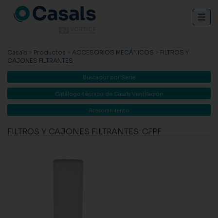
Togg
navig
Casals
>
Productos
>
ACCESORIOS MECÁNICOS
>
FILTROS Y
CAJONES FILTRANTES
Buscador por Serie
Catálogo técnico de Casals Ventilación
Asesoramiento
FILTROS Y CAJONES FILTRANTES: CFPF