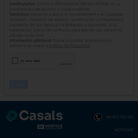
Destinatarios:
CASALS VENTILACIÓN AIR INDUSTRIAL S.L. y
prestadores de servicio o colaboradores.
Derechos:
Derecho a retirar el consentimiento en cualquier
momento. Derecho de acceso, rectificación, portabilidad y
supresión de sus datos y a la limitación u oposición al su
tratamiento. Datos de contacto para ejercer sus derechos:
data@casals.com
Información adicional:
Puede consultar la información
adicional en nuestra
Política de Privacidad
.
+34 972 720 150
NOTICIAS