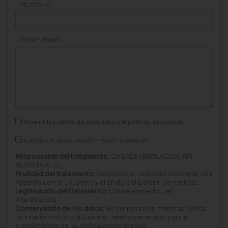
TELÉFONO
COMENTARIO
Acepto la
política de privacidad
y la
política de cookies
Autorizo el envío de información comercial.
Responsable del tratamiento:
CASALS VENTILACIÓN AIR
INDUSTRIAL S.L.
Finalidad del tratamiento:
Gestionar su solicitud, mantener una
relación con el Usuario/a y el envío del boletín de noticias.
Legitimación del tratamiento:
Consentimiento del
interesado/a.
Conservación de los datos:
Se conservarán mientras exista
un interés mutuo o durante el tiempo necesario para el
cumplimiento de las obligaciones legales.