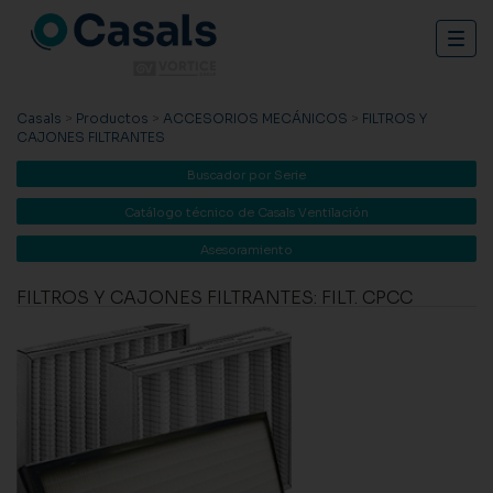
Togg
navig
Casals
>
Productos
>
ACCESORIOS MECÁNICOS
>
FILTROS Y
CAJONES FILTRANTES
Buscador por Serie
Catálogo técnico de Casals Ventilación
Asesoramiento
FILTROS Y CAJONES FILTRANTES: FILT. CPCC