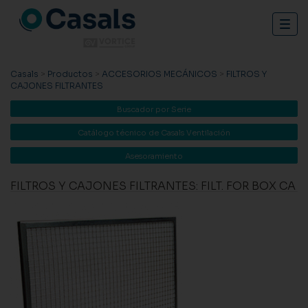
Togg
navig
Casals
>
Productos
>
ACCESORIOS MECÁNICOS
>
FILTROS Y
CAJONES FILTRANTES
Buscador por Serie
Catálogo técnico de Casals Ventilación
Asesoramiento
FILTROS Y CAJONES FILTRANTES: FILT. FOR BOX CA