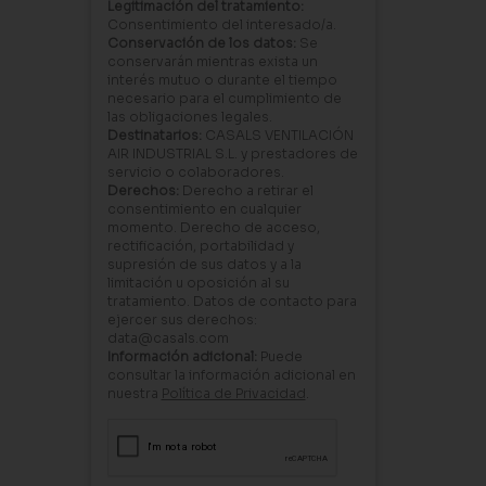
Legitimación del tratamiento:
Consentimiento del interesado/a.
Conservación de los datos:
Se
conservarán mientras exista un
interés mutuo o durante el tiempo
necesario para el cumplimiento de
las obligaciones legales.
Destinatarios:
CASALS VENTILACIÓN
AIR INDUSTRIAL S.L. y prestadores de
servicio o colaboradores.
Derechos:
Derecho a retirar el
consentimiento en cualquier
momento. Derecho de acceso,
rectificación, portabilidad y
supresión de sus datos y a la
limitación u oposición al su
tratamiento. Datos de contacto para
ejercer sus derechos:
data@casals.com
Información adicional:
Puede
consultar la información adicional en
nuestra
Política de Privacidad
.