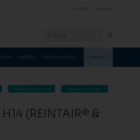
ESPAÑOL
|
ENGLISH
ACIÓN
EMPRESA
CASALS SERVICE
CONTACTO
Catálogo técnico de
Buscador por Serie
Casals Ventilación
 H14 (REINTAIR® &