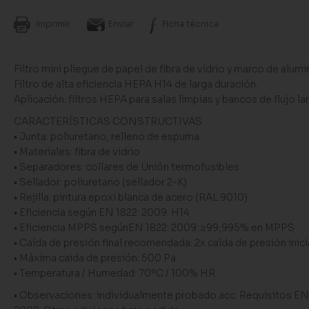
Imprimir
Enviar
Ficha técnica
Filtro mini pliegue de papel de fibra de vidrio y marco de alumi
Filtro de alta eficiencia HEPA H14 de larga duración.
Aplicación. filtros HEPA para salas limpias y bancos de flujo la
CARACTERÍSTICAS CONSTRUCTIVAS
• Junta: poliuretano, relleno de espuma
• Materiales: fibra de vidrio
• Separadores: collares de Unión termofusibles
• Sellador: poliuretano (sellador 2-K)
• Rejilla: pintura epoxi blanca de acero (RAL 9010)
• Eficiencia según EN 1822: 2009: H14
• Eficiencia MPPS segúnEN 1822: 2009: ≥99,995% en MPPS
• Caída de presión final recomendada: 2x caída de presión inici
• Máxima caida de presión: 500 Pa
• Temperatura / Humedad: 70ºC / 100% HR
• Observaciones: individualmente probado acc. Requisitos EN