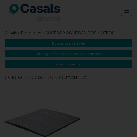
Togg
navig
Casals
>
Productos
>
ACCESORIOS MECÁNICOS
>
OTROS
Buscador por Serie
Catálogo técnico de Casals Ventilación
Asesoramiento
OTROS: TEJ OREQA & QUANTICA