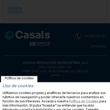
+34 972 720 150
NOTICIAS
CASALS VENTILACIÓN AIR INDUSTRIAL, SLU
Ctra. Camprodon, s/n
17860 Sant Joan de les Abadesses (Girona)
SPAIN
Política de cookies
© Casals, 2026 |
Aviso legal
|
Política de privacidad
|
Política de
Uso de cookies
cookies
Utilizamos cookies propias y analíticas de terceros para analizar sus
hábitos de navegación y poder ofrecerle nuestros contenidos en
función de sus intereses. Acceda a nuestra
Política de Cookies
para
más información. Si pulsa “Aceptar” se entiende que ha sido
informado y acepta la instalación y uso de las cookies. También