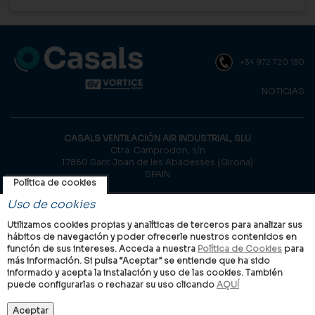
+34 972 720 150
NOTICIAS
CASALS VENTILACIÓN AIR INDUSTRIAL, SLU
Ctra. Camprodon, s/n
17860 Sant Joan de les Abadesses (Girona)
SPAIN
Política de cookies
© Casals, 2026 |
Aviso legal
|
Política de privacidad
|
Política de
Uso de cookies
cookies
Utilizamos cookies propias y analíticas de terceros para analizar sus
hábitos de navegación y poder ofrecerle nuestros contenidos en
función de sus intereses. Acceda a nuestra
Política de Cookies
para
más información. Si pulsa “Aceptar” se entiende que ha sido
informado y acepta la instalación y uso de las cookies. También
puede configurarlas o rechazar su uso clicando
AQUÍ
Grupo VORTICE en el mundo
Internacional
Italia
Reino Unido
China
Latam
Casals
Vortice
Aceptar
Industrial