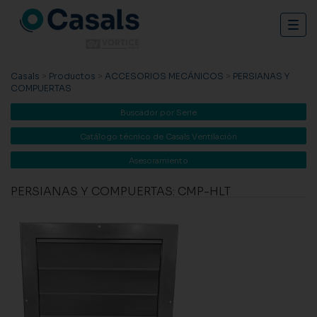
Togg
navig
Casals
>
Productos
>
ACCESORIOS MECÁNICOS
>
PERSIANAS Y
COMPUERTAS
Buscador por Serie
Catálogo técnico de Casals Ventilación
Asesoramiento
PERSIANAS Y COMPUERTAS: CMP-HLT