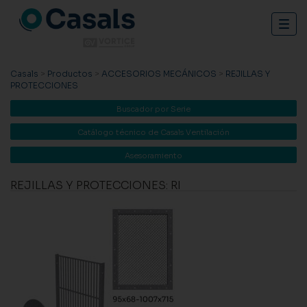
Togg
navig
Casals
>
Productos
>
ACCESORIOS MECÁNICOS
>
REJILLAS Y
PROTECCIONES
Buscador por Serie
Catálogo técnico de Casals Ventilación
Asesoramiento
REJILLAS Y PROTECCIONES: RI