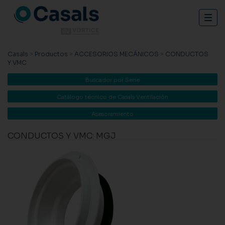
Togg
navig
Casals
>
Productos
>
ACCESORIOS MECÁNICOS
>
CONDUCTOS
Y VMC
Buscador por Serie
Catálogo técnico de Casals Ventilación
Asesoramiento
CONDUCTOS Y VMC: MGJ