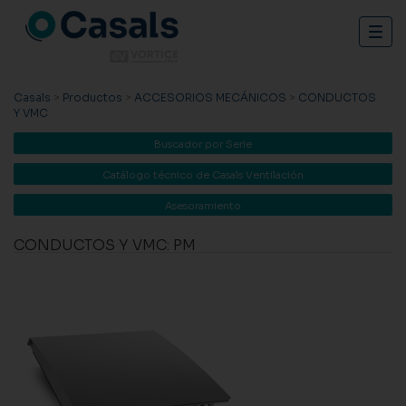
Togg
navig
Casals
>
Productos
>
ACCESORIOS MECÁNICOS
>
CONDUCTOS
Y VMC
Buscador por Serie
Catálogo técnico de Casals Ventilación
Asesoramiento
CONDUCTOS Y VMC: PM