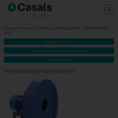
Togg
navig
Casals
>
Productos
>
VENTILACIÓN INDUSTRIAL
>
VENTILADORES
ATEX
Buscador por Serie
Catálogo técnico de Casals Ventilación
Asesoramiento
VENTILADORES ATEX: AAZB ATEX