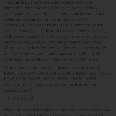
• Turbina de pala radial curvada y abierta de simple
aspiración, fabricada en Fe360 equilibrada estática y
dinámicamente. Las turbinas se pintan con imprimación de
poliéster con una resistencia térmica de 300ºC.
• Motor ATEX asíncrono normalizado. Certificado según
zona indicada, de jaula de ardilla con aislamiento clase F.
Voltajes estándar 230/400V 50Hz para motores trifásicos
hasta 4kW y 400/690V 50Hz para potencias superiores.
• Permite variar la orientación en destino, en los modelos
del 400 al 630. En los tamaños que van del 710 al 1000, la
orientación es variable si no lleva pie soporte frontal.
• Posiciones disponibles (a indicar en caso de pedido):
LG270, LG0, LG45, LG90, LG135, LG180, LG225, LG315, RD0,
RD45, RD90, RD135, RD180, RD225, RD270, RD315.
• Los códigos indicados corresponden al modelo en
posición LG270
APLICACIONES
Diseñados para instalación en conducto, son indicados para:
• Procesos industriales, extracción o inyección localizada.