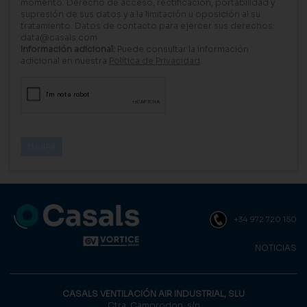
momento. Derecho de acceso, rectificación, portabilidad y
supresión de sus datos y a la limitación u oposición al su
tratamiento. Datos de contacto para ejercer sus derechos:
data@casals.com
Información adicional:
Puede consultar la información
adicional en nuestra
Política de Privacidad
.
+34 972 720 150
NOTICIAS
CASALS VENTILACIÓN AIR INDUSTRIAL, SLU
Ctra. Camprodon, s/n