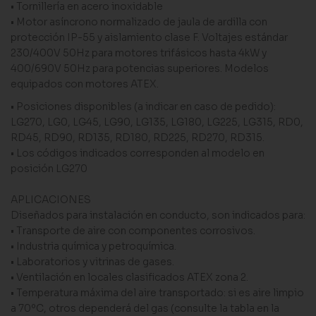
• Tornillería en acero inoxidable
• Motor asíncrono normalizado de jaula de ardilla con
protección IP-55 y aislamiento clase F. Voltajes estándar
230/400V 50Hz para motores trifásicos hasta 4kW y
400/690V 50Hz para potencias superiores. Modelos
equipados con motores ATEX.
• Posiciones disponibles (a indicar en caso de pedido):
LG270, LG0, LG45, LG90, LG135, LG180, LG225, LG315, RD0,
RD45, RD90, RD135, RD180, RD225, RD270, RD315.
• Los códigos indicados corresponden al modelo en
posición LG270
APLICACIONES
Diseñados para instalación en conducto, son indicados para:
• Transporte de aire con componentes corrosivos.
• Industria química y petroquímica.
• Laboratorios y vitrinas de gases.
• Ventilación en locales clasificados ATEX zona 2.
• Temperatura máxima del aire transportado: si es aire limpio
a 70ºC, otros dependerá del gas (consulte la tabla en la