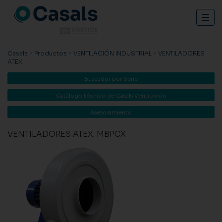
Togg
navig
Casals
>
Productos
>
VENTILACIÓN INDUSTRIAL
>
VENTILADORES
ATEX
Buscador por Serie
Catálogo técnico de Casals Ventilación
Asesoramiento
VENTILADORES ATEX: MBPCX