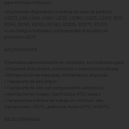
para motores trifásicos.
• Posiciones disponibles (a indicar en caso de pedido):
LG270, LG0, LG45, LG90, LG135, LG180, LG225, LG315, RD0,
RD45, RD90, RD135, RD180, RD225, RD270, RD315.
• Los códigos indicados corresponden al modelo en
posición LG270
APLICACIONES
Diseñados para instalación en conducto, son indicados para:
• Procesos industriales, extracción o inyección localizada.
• Refrigeración de máquinas, enfriamiento de piezas.
• Transporte de aire limpio.
• Transporte de aire con componentes corrosivos.
• Ventilación en locales clasificados ATEX zona 2
• Temperatura máxima de trabajo en continuo: aire
transportado: 130ºC, ambiente: mono 50ºC, tri 60ºC.
BAJO DEMANDA