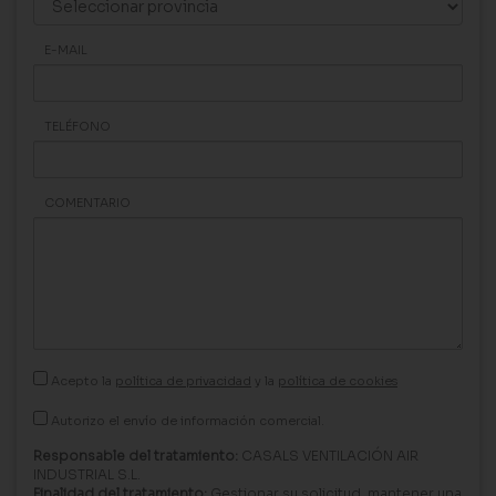
E-MAIL
TELÉFONO
COMENTARIO
Acepto la
política de privacidad
y la
política de cookies
Autorizo el envío de información comercial.
Responsable del tratamiento:
CASALS VENTILACIÓN AIR
INDUSTRIAL S.L.
Finalidad del tratamiento:
Gestionar su solicitud, mantener una