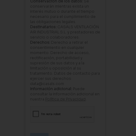
Conservación de los datos:
Se
conservarán mientras exista un
interés mutuo o durante el tiempo
necesario para el cumplimiento de
las obligaciones legales.
Destinatarios:
CASALS VENTILACIÓN
AIR INDUSTRIAL S.L. y prestadores de
servicio o colaboradores.
Derechos:
Derecho a retirar el
consentimiento en cualquier
momento. Derecho de acceso,
rectificación, portabilidad y
supresión de sus datos y a la
limitación u oposición al su
tratamiento. Datos de contacto para
ejercer sus derechos:
data@casals.com
Información adicional:
Puede
consultar la información adicional en
nuestra
Política de Privacidad
.