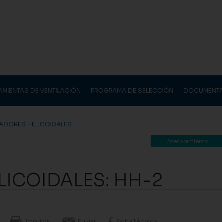
AMIENTAS DE VENTILACIÓN
PROGRAMA DE SELECCIÓN
DOCUMENT
LADORES HELICOIDALES
Asesoramiento
LICOIDALES: HH-2
Imprimir
Enviar
Ficha técnica