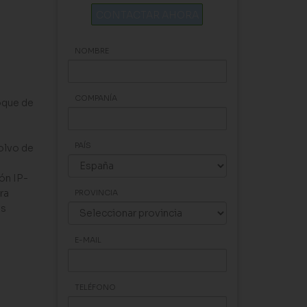
CONTACTAR AHORA
NOMBRE
COMPANÍA
oque de
PAÍS
olvo de
ón IP-
ra
PROVINCIA
as
E-MAIL
TELÉFONO