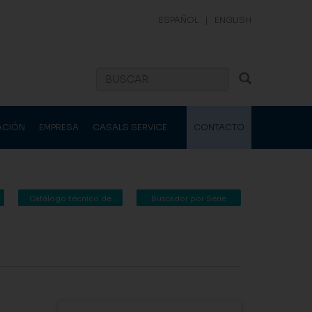
ESPAÑOL
|
ENGLISH
ACIÓN
EMPRESA
CASALS SERVICE
CONTACTO
Catálogo técnico de
Buscador por Serie
Casals Ventilación