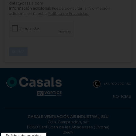
data@casals.com
Información adicional:
Puede consultar la información
adicional en nuestra
Política de Privacidad
.
+34 972 720 150
NOTICIAS
CASALS VENTILACIÓN AIR INDUSTRIAL, SLU
Ctra. Camprodon, s/n
17860 Sant Joan de les Abadesses (Girona)
SPAIN
Política de cookies