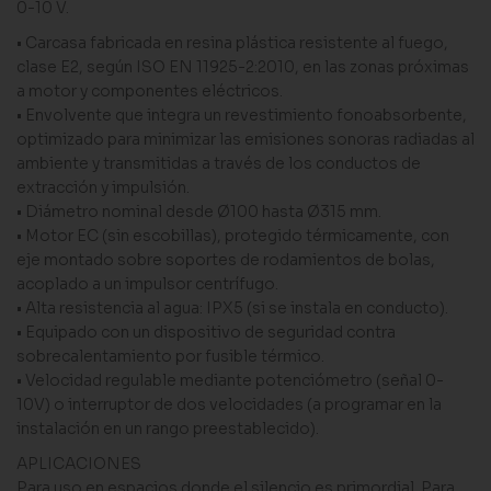
0-10 V.
• Carcasa fabricada en resina plástica resistente al fuego,
clase E2, según ISO EN 11925-2:2010, en las zonas próximas
a motor y componentes eléctricos.
• Envolvente que integra un revestimiento fonoabsorbente,
optimizado para minimizar las emisiones sonoras radiadas al
ambiente y transmitidas a través de los conductos de
extracción y impulsión.
• Diámetro nominal desde Ø100 hasta Ø315 mm.
• Motor EC (sin escobillas), protegido térmicamente, con
eje montado sobre soportes de rodamientos de bolas,
acoplado a un impulsor centrífugo.
• Alta resistencia al agua: IPX5 (si se instala en conducto).
• Equipado con un dispositivo de seguridad contra
sobrecalentamiento por fusible térmico.
• Velocidad regulable mediante potenciómetro (señal 0-
10V) o interruptor de dos velocidades (a programar en la
instalación en un rango preestablecido).
APLICACIONES
Para uso en espacios donde el silencio es primordial. Para