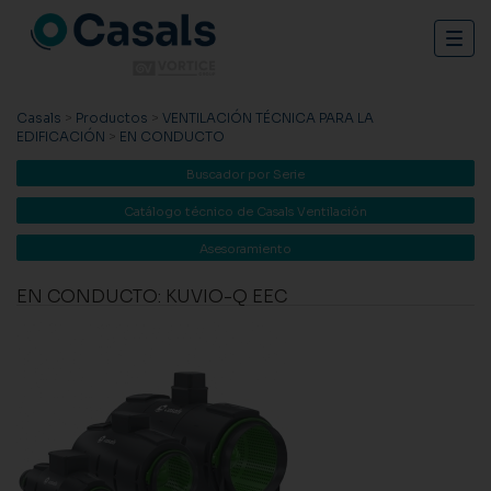
Togg
navig
Casals
>
Productos
>
VENTILACIÓN TÉCNICA PARA LA
EDIFICACIÓN
>
EN CONDUCTO
Buscador por Serie
Catálogo técnico de Casals Ventilación
Asesoramiento
EN CONDUCTO: KUVIO-Q EEC