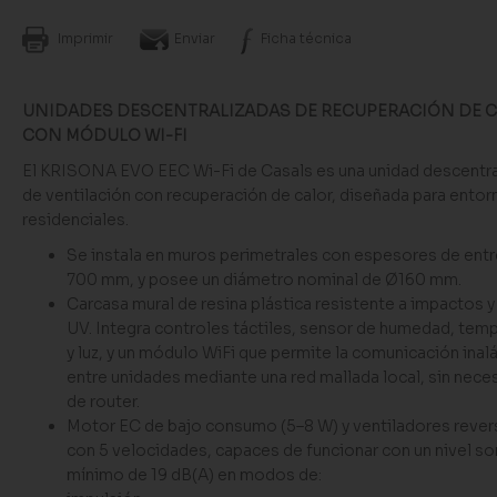
Imprimir
Enviar
Ficha técnica
UNIDADES DESCENTRALIZADAS DE RECUPERACIÓN DE 
CON MÓDULO WI-FI
El KRISONA EVO EEC Wi-Fi de Casals es una unidad descentra
de ventilación con recuperación de calor, diseñada para entor
residenciales.
Se instala en muros perimetrales con espesores de entr
700 mm, y posee un diámetro nominal de Ø160 mm.
Carcasa mural de resina plástica resistente a impactos y
UV. Integra controles táctiles, sensor de humedad, tem
y luz, y un módulo WiFi que permite la comunicación inal
entre unidades mediante una red mallada local, sin nece
de router.
Motor EC de bajo consumo (5–8 W) y ventiladores rever
con 5 velocidades, capaces de funcionar con un nivel s
mínimo de 19 dB(A) en modos de: