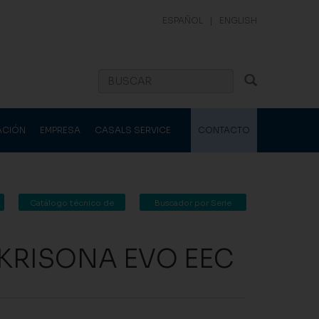
ESPAÑOL
|
ENGLISH
ACIÓN
EMPRESA
CASALS SERVICE
CONTACTO
Catálogo técnico de
Buscador por Serie
Casals Ventilación
KRISONA EVO EEC