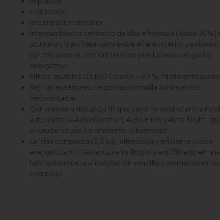
impulsión
extracción
recuperación de calor
Intercambiador cerámico de alta eficiencia (hasta 90%)
acumula y transfiere calor entre el aire interior y exterior,
optimizando el confort térmico y reduciendo el gasto
energético.
Filtros lavables G3 ISO Coarse > 80 %, fácilmente acces
Rejillas exteriores de goma con malla antiinsectos
desmontable.
Con mando a distancia IR que permite controlar los mo
automáticos Auto Comfort, Auto HR% y Auto Night, aj
el caudal según luz ambiental o humedad.
Unidad compacta (3,3 kg), silenciosa y eficiente (clase
energética A+). Garantiza aire limpio y equilibrado en una
habitación con una instalación sencilla y sin mantenimie
complejo.