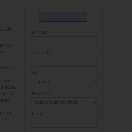
CONTACTAR AHORA
CALOR
NOMBRE
lizada
nos
COMPANÍA
e 283 y
PAÍS
 rayos
peratura
ámbrica
PROVINCIA
sidad
sibles
E-MAIL
onoro