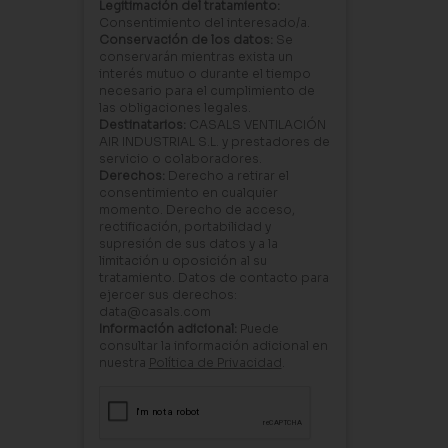
Legitimación del tratamiento:
Consentimiento del interesado/a.
Conservación de los datos:
Se
conservarán mientras exista un
interés mutuo o durante el tiempo
necesario para el cumplimiento de
las obligaciones legales.
Destinatarios:
CASALS VENTILACIÓN
AIR INDUSTRIAL S.L. y prestadores de
servicio o colaboradores.
Derechos:
Derecho a retirar el
consentimiento en cualquier
momento. Derecho de acceso,
rectificación, portabilidad y
supresión de sus datos y a la
limitación u oposición al su
tratamiento. Datos de contacto para
ejercer sus derechos:
data@casals.com
Información adicional:
Puede
consultar la información adicional en
nuestra
Política de Privacidad
.