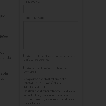
TELÉFONO
 que
COMENTARIO
ibles.
dos
Acepto la
política de privacidad
y la
ustando
política de cookies
Autorizo el envío de información
comercial.
 sola
nto
Responsable del tratamiento:
CASALS VENTILACIÓN AIR
INDUSTRIAL S.L.
Finalidad del tratamiento:
Gestionar
su solicitud, mantener una relación
con el Usuario/a y el envío del boletín
de noticias.