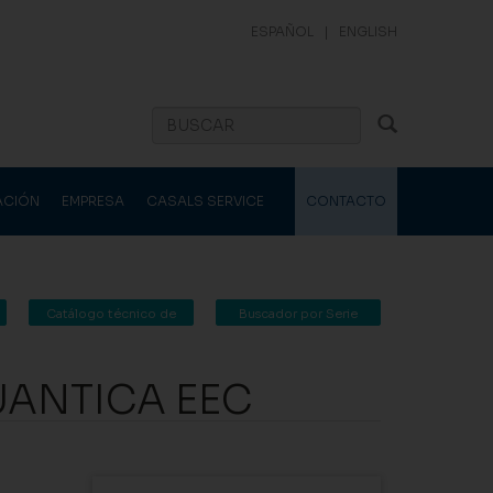
ESPAÑOL
|
ENGLISH
ACIÓN
EMPRESA
CASALS SERVICE
CONTACTO
Catálogo técnico de
Buscador por Serie
Casals Ventilación
UANTICA EEC