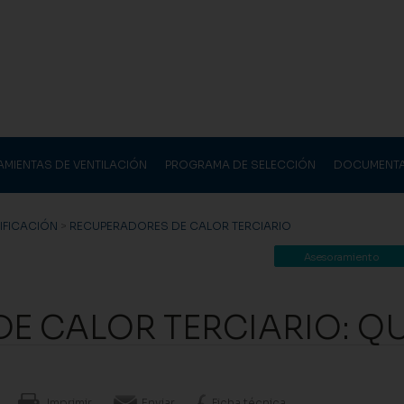
AMIENTAS DE VENTILACIÓN
PROGRAMA DE SELECCIÓN
DOCUMENT
DIFICACIÓN
>
RECUPERADORES DE CALOR TERCIARIO
Asesoramiento
E CALOR TERCIARIO: Q
Imprimir
Enviar
Ficha técnica