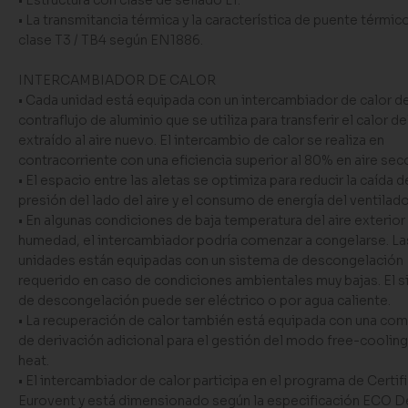
• Estructura con clase de sellado L1.
• La transmitancia térmica y la característica de puente térmic
clase T3 / TB4 según EN1886.
INTERCAMBIADOR DE CALOR
• Cada unidad está equipada con un intercambiador de calor d
contraflujo de aluminio que se utiliza para transferir el calor del
extraído al aire nuevo. El intercambio de calor se realiza en
contracorriente con una eficiencia superior al 80% en aire sec
• El espacio entre las aletas se optimiza para reducir la caída d
presión del lado del aire y el consumo de energía del ventilado
• En algunas condiciones de baja temperatura del aire exterior 
humedad, el intercambiador podría comenzar a congelarse. La
unidades están equipadas con un sistema de descongelación
requerido en caso de condiciones ambientales muy bajas. El 
de descongelación puede ser eléctrico o por agua caliente.
• La recuperación de calor también está equipada con una co
de derivación adicional para el gestión del modo free-cooling
heat.
• El intercambiador de calor participa en el programa de Certif
Eurovent y está dimensionado según la especificación ECO D