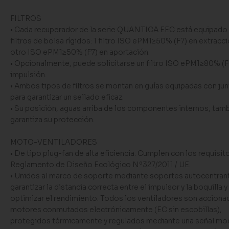
FILTROS
• Cada recuperador de la serie QUANTICA EEC está equipado
filtros de bolsa rígidos: 1 filtro ISO ePM1≥50% (F7) en extracci
otro ISO ePM1≥50% (F7) en aportación.
• Opcionalmente, puede solicitarse un filtro ISO ePM1≥80% (F
impulsión.
• Ambos tipos de filtros se montan en guías equipadas con jun
para garantizar un sellado eficaz.
• Su posición, aguas arriba de los componentes internos, tam
garantiza su protección.
MOTO-VENTILADORES
• De tipo plug-fan de alta eficiencia. Cumplen con los requisit
Reglamento de Diseño Ecológico Nº327/2011 / UE.
• Unidos al marco de soporte mediante soportes autocentran
garantizar la distancia correcta entre el impulsor y la boquilla y
optimizar el rendimiento. Todos los ventiladores son acciona
motores conmutados electrónicamente (EC sin escobillas),
protegidos térmicamente y regulados mediante una señal mo