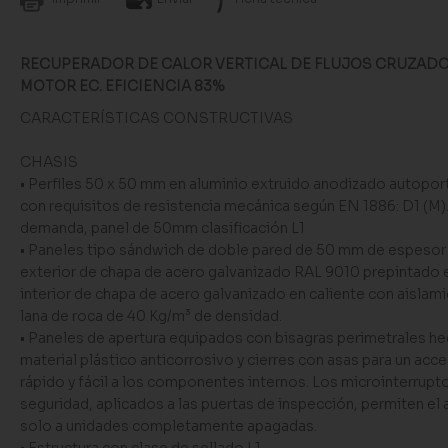
RECUPERADOR DE CALOR VERTICAL DE FLUJOS CRUZADO
MOTOR EC. EFICIENCIA 83%
CARACTERÍSTICAS CONSTRUCTIVAS
CHASIS
• Perfiles 50 x 50 mm en aluminio extruido anodizado autopor
con requisitos de resistencia mecánica según EN 1886: D1 (M)
demanda, panel de 50mm clasificación L1
• Paneles tipo sándwich de doble pared de 50 mm de espesor
exterior de chapa de acero galvanizado RAL 9010 prepintado 
interior de chapa de acero galvanizado en caliente con aislam
lana de roca de 40 Kg/m³ de densidad.
• Paneles de apertura equipados con bisagras perimetrales h
material plástico anticorrosivo y cierres con asas para un ac
rápido y fácil a los componentes internos. Los microinterrupt
seguridad, aplicados a las puertas de inspección, permiten el
solo a unidades completamente apagadas.