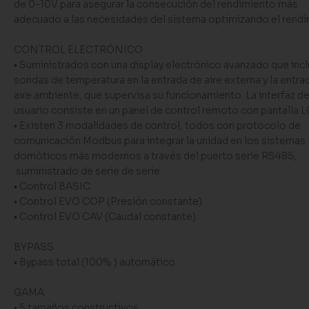
de 0-10V para asegurar la consecución del rendimiento más
adecuado a las necesidades del sistema optimizando el rendi
CONTROL ELECTRÓNICO
• Suministrados con una display electrónico avanzado que inc
sondas de temperatura en la entrada de aire externa y la entra
aire ambiente, que supervisa su funcionamiento. La interfaz d
usuario consiste en un panel de control remoto con pantalla L
• Existen 3 modalidades de control, todos con protocolo de
comunicación Modbus para integrar la unidad en los sistemas
domóticos más modernos a través del puerto serie RS485,
suministrado de serie de serie.
• Control BASIC
• Control EVO COP (Presión constante)
• Control EVO CAV (Caudal constante)
BYPASS
• Bypass total (100% ) automático.
GAMA
• 5 tamaños constructivos.