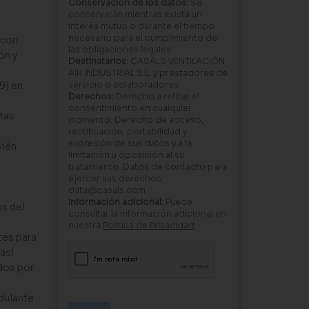
Conservación de los datos:
Se
conservarán mientras exista un
interés mutuo o durante el tiempo
necesario para el cumplimiento de
 con
las obligaciones legales.
ón y
Destinatarios:
CASALS VENTILACIÓN
AIR INDUSTRIAL S.L. y prestadores de
9) en
servicio o colaboradores.
Derechos:
Derecho a retirar el
consentimiento en cualquier
tas
momento. Derecho de acceso,
rectificación, portabilidad y
supresión de sus datos y a la
bién
limitación u oposición al su
tratamiento. Datos de contacto para
ejercer sus derechos:
data@casals.com
Información adicional:
Puede
os del
consultar la información adicional en
nuestra
Política de Privacidad
.
tes para
 así
dos por
dulante