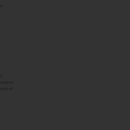
ca
os
ándares
ando el