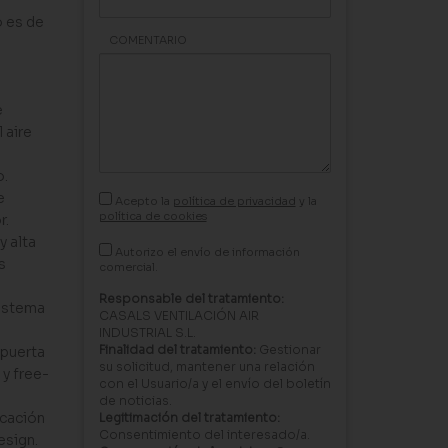
o es de
COMENTARIO
e
 aire
o.
e
Acepto la
política de privacidad
y la
política de cookies
r.
y alta
Autorizo el envío de información
s
comercial.
Responsable del tratamiento:
sistema
CASALS VENTILACIÓN AIR
INDUSTRIAL S.L.
Finalidad del tratamiento:
Gestionar
mpuerta
su solicitud, mantener una relación
 y free-
con el Usuario/a y el envío del boletín
de noticias.
icación
Legitimación del tratamiento:
Consentimiento del interesado/a.
esign.