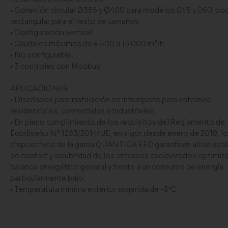
• Conexión circular Ø355 y Ø400 para modelos 045 y 060; bo
rectangular para el resto de tamaños.
• Configuración vertical.
• Caudales máximos de 4.500 a 13.000 m³/h.
• No configurable.
• 3 controles con Modbus
APLICACIONES
• Diseñados para instalación en intemperie para entornos
residenciales, comerciales e industriales.
• En pleno cumplimiento de los requisitos del Reglamento de
Ecodiseño Nº 1253/2014/UE, en vigor desde enero de 2018, l
dispositivos de la gama QUANTICA EEC garantizan altos est
de confort y salubridad de los entornos esclavizados optimiz
balance energético general y frente a un consumo de energía
particularmente bajo.
• Temperatura mínima exterior sugerida de -5°C.