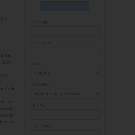
CONTACTAR AHORA
S Y
NOMBRE
COMPANÍA
tante,
. Bajo
PAÍS
 con
e
PROVINCIA
iento de
echas de
E-MAIL
ceso más
ores de
 acceso
TELÉFONO