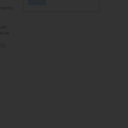
miento.
luye
da de
e
CD.