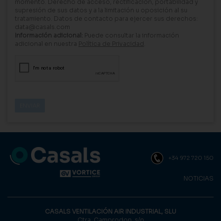
momento. Derecho de acceso, rectificación, portabilidad y
supresión de sus datos y a la limitación u oposición al su
tratamiento. Datos de contacto para ejercer sus derechos:
data@casals.com
Información adicional:
Puede consultar la información
adicional en nuestra
Política de Privacidad
.
+34 972 720 150
NOTICIAS
CASALS VENTILACIÓN AIR INDUSTRIAL, SLU
Ctra. Camprodon, s/n