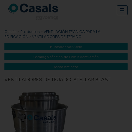
Togg
navig
Casals
>
Productos
>
VENTILACIÓN TÉCNICA PARA LA
EDIFICACIÓN
>
VENTILADORES DE TEJADO
Buscador por Serie
Catálogo técnico de Casals Ventilación
Asesoramiento
VENTILADORES DE TEJADO: STELLAR BLAST