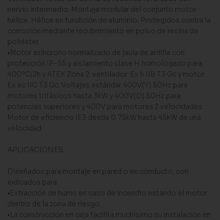
nervio intermedio. Montaje modular del conjunto motor
hélice. Hélice en fundición de aluminio. Protegidos contra la
corrosión mediante recubrimiento en polvo de resina de
poliéster.
•Motor asíncrono normalizado de jaula de ardilla con
protección IP-55 y aislamiento clase H homologado para
400ºC/2h y ATEX Zona 2: ventilador: Ex h IIB T3 Gc y motor:
Ex ec IIC T3 Gc. Voltajes estándar 400V(Y) 50Hz para
motores trifásicos hasta 3kW y 400V(D) 50Hz para
potencias superiores y 400V para motores 2 velocidades.
Motor de eficiencia IE3 desde 0,75kW hasta 45kW de una
velocidad.
APLICACIONES
Diseñados para montaje en pared o en conducto, son
indicados para:
•Extracción de humo en caso de incendio estando el motor
dentro de la zona de riesgo.
•La construcción en caja facilita muchísimo su instalación en