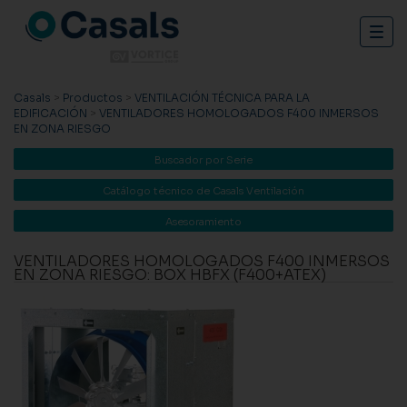
Togg
navig
Casals
>
Productos
>
VENTILACIÓN TÉCNICA PARA LA
EDIFICACIÓN
>
VENTILADORES HOMOLOGADOS F400 INMERSOS
EN ZONA RIESGO
Buscador por Serie
Catálogo técnico de Casals Ventilación
Asesoramiento
VENTILADORES HOMOLOGADOS F400 INMERSOS
EN ZONA RIESGO: BOX HBFX (F400+ATEX)