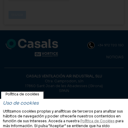
+34 972 720 150
NOTICIAS
CASALS VENTILACIÓN AIR INDUSTRIAL, SLU
Ctra. Camprodon, s/n
17860 Sant Joan de les Abadesses (Girona)
SPAIN
Política de cookies
© Casals, 2026 |
Aviso legal
|
Política de privacidad
|
Política de
Uso de cookies
cookies
Utilizamos cookies propias y analíticas de terceros para analizar sus
hábitos de navegación y poder ofrecerle nuestros contenidos en
función de sus intereses. Acceda a nuestra
Política de Cookies
para
más información. Si pulsa “Aceptar” se entiende que ha sido