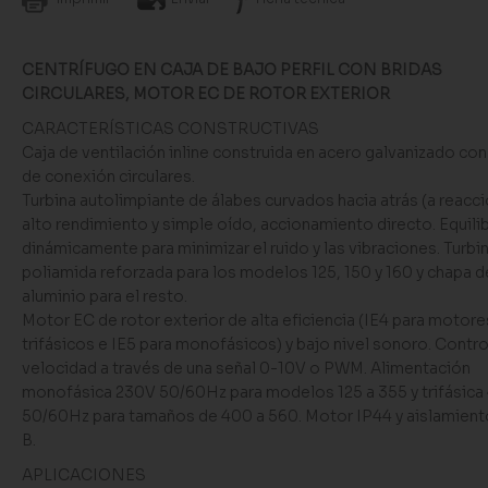
CENTRÍFUGO EN CAJA DE BAJO PERFIL CON BRIDAS
CIRCULARES, MOTOR EC DE ROTOR EXTERIOR
CARACTERÍSTICAS CONSTRUCTIVAS
Caja de ventilación inline construida en acero galvanizado con
de conexión circulares.
Turbina autolimpiante de álabes curvados hacia atrás (a reacci
alto rendimiento y simple oído, accionamiento directo. Equili
dinámicamente para minimizar el ruido y las vibraciones. Turbi
poliamida reforzada para los modelos 125, 150 y 160 y chapa d
aluminio para el resto.
Motor EC de rotor exterior de alta eficiencia (IE4 para motore
trifásicos e IE5 para monofásicos) y bajo nivel sonoro. Contro
velocidad a través de una señal 0-10V o PWM. Alimentación
monofásica 230V 50/60Hz para modelos 125 a 355 y trifásic
50/60Hz para tamaños de 400 a 560. Motor IP44 y aislamient
B.
APLICACIONES