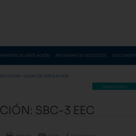
AMIENTAS DE VENTILACIÓN
PROGRAMA DE SELECCIÓN
DOCUMENT
DIFICACIÓN
>
CAJAS DE VENTILACIÓN
Asesoramiento
CIÓN: SBC-3 EEC
Imprimir
Enviar
Ficha técnica