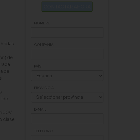
CONTACTAR AHORA
NOMBRE
 bridas
COMPANÍA
ón) de
brada
PAÍS
na de
e
PROVINCIA
s
l de
E-MAIL
a 400V
o clase
TELÉFONO