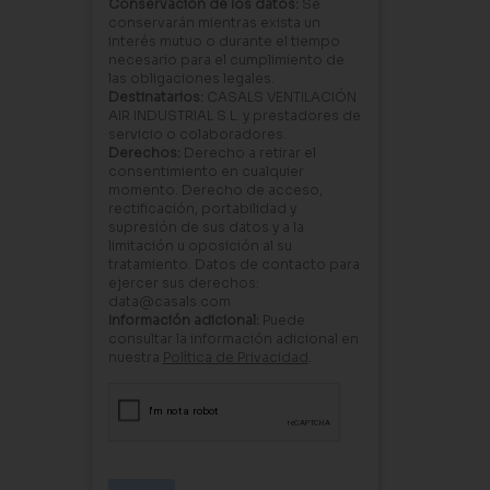
Conservación de los datos:
Se
conservarán mientras exista un
interés mutuo o durante el tiempo
necesario para el cumplimiento de
las obligaciones legales.
Destinatarios:
CASALS VENTILACIÓN
AIR INDUSTRIAL S.L. y prestadores de
servicio o colaboradores.
Derechos:
Derecho a retirar el
consentimiento en cualquier
momento. Derecho de acceso,
rectificación, portabilidad y
supresión de sus datos y a la
limitación u oposición al su
tratamiento. Datos de contacto para
ejercer sus derechos:
data@casals.com
Información adicional:
Puede
consultar la información adicional en
nuestra
Política de Privacidad
.