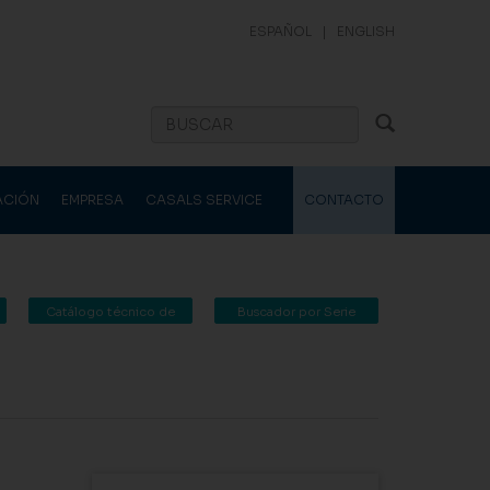
ESPAÑOL
|
ENGLISH
ACIÓN
EMPRESA
CASALS SERVICE
CONTACTO
Catálogo técnico de
Buscador por Serie
Casals Ventilación