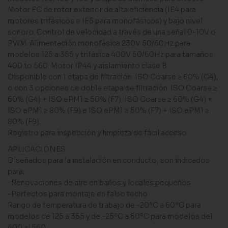
Motor EC de rotor exterior de alta eficiencia (IE4 para
motores trifásicos e IE5 para monofásicos) y bajo nivel
sonoro. Control de velocidad a través de una señal 0-10V o
PWM. Alimentación monofásica 230V 50/60Hz para
modelos 125 a 355 y trifásica 400V 50/60Hz para tamaños
400 to 560. Motor IP44 y aislamiento clase B.
Disponible con 1 etapa de filtración: ISO Coarse ≥ 60% (G4),
o con 3 opciones de doble etapa de filtración: ISO Coarse ≥
60% (G4) + ISO ePM1 ≥ 50% (F7), ISO Coarse ≥ 60% (G4) +
ISO ePM1 ≥ 80% (F9) e ISO ePM1 ≥ 50% (F7) + ISO ePM1 ≥
80% (F9).
Registro para inspección y limpieza de fácil acceso.
APLICACIONES
Diseñados para la instalación en conducto, son indicados
para:
-Renovaciones de aire en baños y locales pequeños.
-Perfectos para montaje en falso techo.
Rango de temperatura de trabajo de -20ºC a 60ºC para
modelos de 125 a 355 y de -25ºC a 60ºC para modelos del
400 al 560