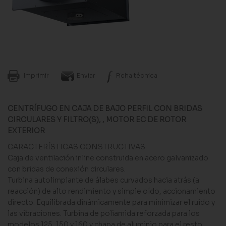
Imprimir
Enviar
Ficha técnica
CENTRÍFUGO EN CAJA DE BAJO PERFIL CON BRIDAS
CIRCULARES Y FILTRO(S), , MOTOR EC DE ROTOR
EXTERIOR
CARACTERÍSTICAS CONSTRUCTIVAS
Caja de ventilación inline construida en acero galvanizado
con bridas de conexión circulares.
Turbina autolimpiante de álabes curvados hacia atrás (a
reacción) de alto rendimiento y simple oído, accionamiento
directo. Equilibrada dinámicamente para minimizar el ruido y
las vibraciones. Turbina de poliamida reforzada para los
modelos 125, 150 y 160 y chapa de aluminio para el resto.