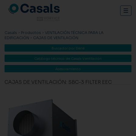
Togg
navig
Casals
>
Productos
>
VENTILACIÓN TÉCNICA PARA LA
EDIFICACIÓN
>
CAJAS DE VENTILACIÓN
Buscador por Serie
Catálogo técnico de Casals Ventilación
Asesoramiento
CAJAS DE VENTILACIÓN: SBC-3 FILTER EEC