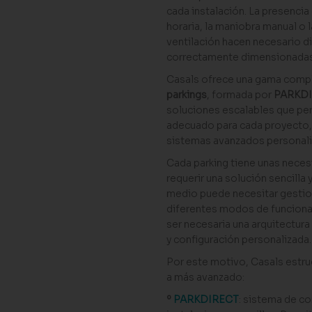
cada instalación. La presencia
horaria, la maniobra manual o 
ventilación hacen necesario di
correctamente dimensionadas
Casals ofrece una gama comp
parkings
, formada por
PARKDI
soluciones escalables que per
adecuado para cada proyecto, 
sistemas avanzados personali
Cada parking tiene unas nece
requerir una solución sencill
medio puede necesitar gestion
diferentes modos de funciona
ser necesaria una arquitectur
y configuración personalizada.
Por este motivo, Casals estru
a más avanzado:
º
PARKDIRECT
: sistema de co