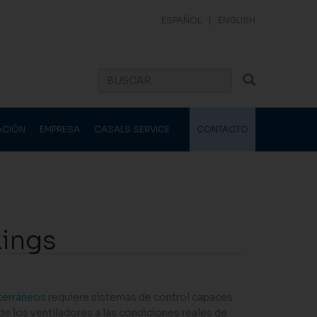
ESPAÑOL
|
ENGLISH
ACIÓN
EMPRESA
CASALS SERVICE
CONTACTO
kings
bterráneos
requiere sistemas de control capaces
de los ventiladores a las condiciones reales de