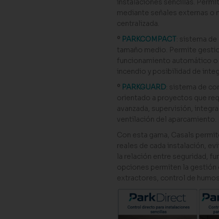
instalaciones sencillas. Permi
mediante señales externas o 
centralizada.
º
PARKCOMPACT
: sistema de
tamaño medio. Permite gestio
funcionamiento automático o 
incendio y posibilidad de int
º
PARKGUARD
: sistema de co
orientado a proyectos que req
avanzada, supervisión, integra
ventilación del aparcamiento. 
Con esta gama, Casals permite
reales de cada instalación, e
la relación entre seguridad, fu
opciones permiten la gestión 
extractores,
control de humo