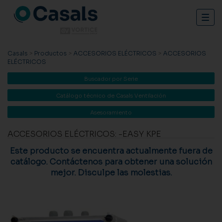
Togg
navig
Casals
>
Productos
>
ACCESORIOS ELÉCTRICOS
>
ACCESORIOS
ELÉCTRICOS
Buscador por Serie
Catálogo técnico de Casals Ventilación
Asesoramiento
ACCESORIOS ELÉCTRICOS: -EASY KPE
Este producto se encuentra actualmente fuera de
catálogo. Contáctenos para obtener una solución
mejor. Disculpe las molestias.