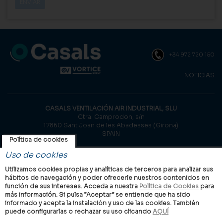
+34 972 720 150
NOTICIAS
CASALS VENTILACIÓN AIR INDUSTRIAL, SLU
Ctra. Camprodon, s/n
17860 Sant Joan de les Abadesses (Girona)
SPAIN
Política de cookies
© Casals, 2026 |
Aviso legal
|
Política de privacidad
|
Política de
Uso de cookies
cookies
Utilizamos cookies propias y analíticas de terceros para analizar sus
hábitos de navegación y poder ofrecerle nuestros contenidos en
función de sus intereses. Acceda a nuestra
Política de Cookies
para
más información. Si pulsa “Aceptar” se entiende que ha sido
informado y acepta la instalación y uso de las cookies. También
puede configurarlas o rechazar su uso clicando
AQUÍ
Grupo VORTICE en el mundo