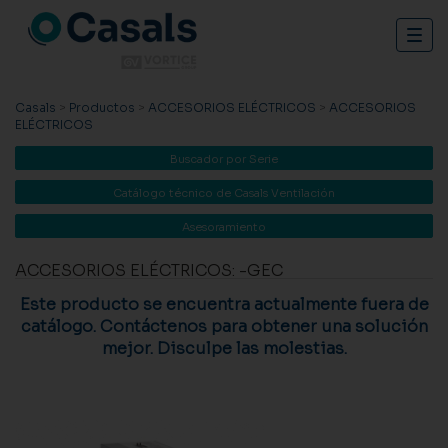
Togg
navig
Casals
>
Productos
>
ACCESORIOS ELÉCTRICOS
>
ACCESORIOS
ELÉCTRICOS
Buscador por Serie
Catálogo técnico de Casals Ventilación
Asesoramiento
ACCESORIOS ELÉCTRICOS: -GEC
Este producto se encuentra actualmente fuera de
catálogo. Contáctenos para obtener una solución
mejor. Disculpe las molestias.