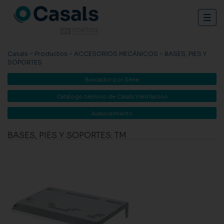
Togg
navig
Casals
>
Productos
>
ACCESORIOS MECÁNICOS
>
BASES, PIES Y
SOPORTES
Buscador por Serie
Catálogo técnico de Casals Ventilación
Asesoramiento
BASES, PIES Y SOPORTES: TM