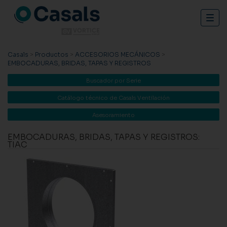
Togg
navig
Casals
>
Productos
>
ACCESORIOS MECÁNICOS
>
EMBOCADURAS, BRIDAS, TAPAS Y REGISTROS
Buscador por Serie
Catálogo técnico de Casals Ventilación
Asesoramiento
EMBOCADURAS, BRIDAS, TAPAS Y REGISTROS:
TIAC