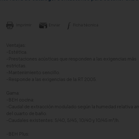
Imprimir
Enviar
Ficha técnica
Ventajas:
-Estética.
-Prestaciones acústicas que responden a las exigencias más
estrictas.
-Mantenimiento sencillo.
-Responde a las exigencias de la RT 2005.
Gama:
-BEH cocina:
-Caudal de extracción modulado según la humedad relativa a
del cuarto de baño.
-Caudales existentes: 5/40, 5/45, 10/40 y 10/45 m³/h.
-BEH Plus: