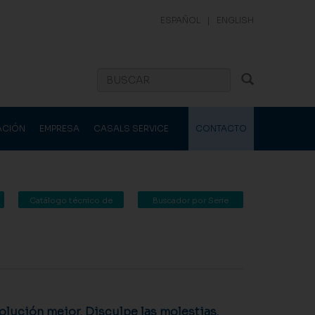
ESPAÑOL
|
ENGLISH
ACIÓN
EMPRESA
CASALS SERVICE
CONTACTO
Catálogo técnico de
Buscador por Serie
Casals Ventilación
lución mejor. Disculpe las molestias.