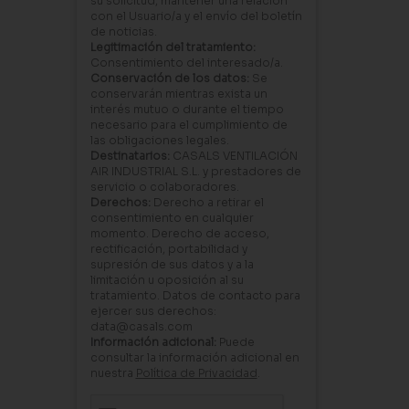
su solicitud, mantener una relación
con el Usuario/a y el envío del boletín
de noticias.
Legitimación del tratamiento:
Consentimiento del interesado/a.
Conservación de los datos:
Se
conservarán mientras exista un
interés mutuo o durante el tiempo
necesario para el cumplimiento de
las obligaciones legales.
Destinatarios:
CASALS VENTILACIÓN
AIR INDUSTRIAL S.L. y prestadores de
servicio o colaboradores.
Derechos:
Derecho a retirar el
consentimiento en cualquier
momento. Derecho de acceso,
rectificación, portabilidad y
supresión de sus datos y a la
limitación u oposición al su
tratamiento. Datos de contacto para
ejercer sus derechos:
data@casals.com
Información adicional:
Puede
consultar la información adicional en
nuestra
Política de Privacidad
.