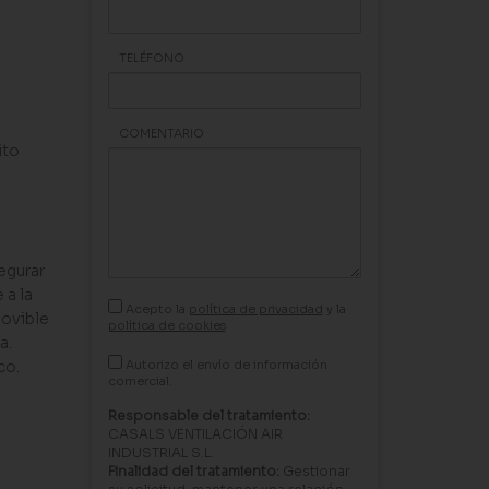
TELÉFONO
COMENTARIO
ito
egurar
 a la
Acepto la
política de privacidad
y la
movible
política de cookies
a.
co.
Autorizo el envío de información
comercial.
Responsable del tratamiento:
CASALS VENTILACIÓN AIR
INDUSTRIAL S.L.
Finalidad del tratamiento:
Gestionar