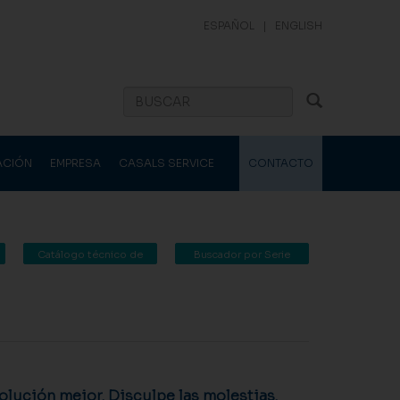
ESPAÑOL
|
ENGLISH
ACIÓN
EMPRESA
CASALS SERVICE
CONTACTO
Catálogo técnico de
Buscador por Serie
Casals Ventilación
lución mejor. Disculpe las molestias.