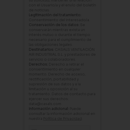
su solicitud, mantener una relación
con el Usuario/a y el envío del boletín
de noticias.
Legitimación del tratamiento:
Consentimiento del interesado/a.
Conservación de los datos:
Se
conservarán mientras exista un
interés mutuo o durante el tiempo
necesario para el cumplimiento de
las obligaciones legales.
Destinatarios:
CASALS VENTILACIÓN
AIR INDUSTRIAL S.L. y prestadores de
servicio o colaboradores.
Derechos:
Derecho a retirar el
consentimiento en cualquier
momento. Derecho de acceso,
rectificación, portabilidad y
supresión de sus datos y a la
limitación u oposición al su
tratamiento. Datos de contacto para
ejercer sus derechos:
data@casals.com
Información adicional:
Puede
consultar la información adicional en
nuestra
Política de Privacidad
.