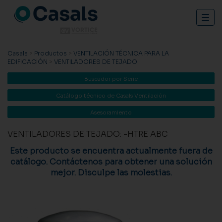
Togg
navig
Casals
>
Productos
>
VENTILACIÓN TÉCNICA PARA LA
EDIFICACIÓN
>
VENTILADORES DE TEJADO
Buscador por Serie
Catálogo técnico de Casals Ventilación
Asesoramiento
VENTILADORES DE TEJADO: -HTRE ABC
Este producto se encuentra actualmente fuera de
catálogo. Contáctenos para obtener una solución
mejor. Disculpe las molestias.