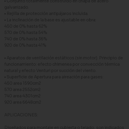
• Conjunto totalmente construido en chapa de acero
galvanizado.
• Rejilla de protección antipájaros incluida.
• La inclinación de la base es ajustable en obra:
450 de 0% hasta 62%
570 de 0% hasta 54%
740 de 0% hasta 36%
920 de 0% hasta 41%
• Aparatos de ventilación estáticos (sin motor). Principio de
funcionamiento: efecto chimenea por convección térmica
natural y efecto Venturi por succión del viento.
• Superficie de Apertura para aireación para gases:
450 area 1590cm2
570 area 2552cm2
740 area 4301cm2
920 area 6648cm2
APLICACIONES:
Diseñados para montaje en cubierta o tejado, son indicados