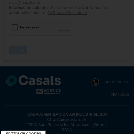
data@casals.com
Información adicional:
Puede consultar la información
adicional en nuestra
Política de Privacidad
.
+34 972 720 150
NOTICIAS
CASALS VENTILACIÓN AIR INDUSTRIAL, SLU
Ctra. Camprodon, s/n
17860 Sant Joan de les Abadesses (Girona)
SPAIN
Política de cookies